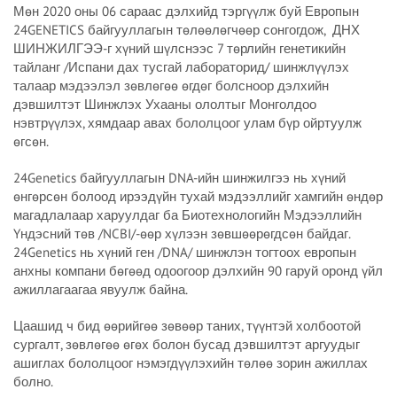
Мөн 2020 оны 06 сараас дэлхийд тэргүүлж буй Европын
24GENETICS байгууллагын төлөөлөгчөөр сонгогдож, ДНХ
ШИНЖИЛГЭЭ-г хүний шүлснээс 7 төрлийн генетикийн
тайланг /Испани дах тусгай лабораторид/ шинжлүүлэх
талаар мэдээлэл зөвлөгөө өгдөг болсноор дэлхийн
дэвшилтэт Шинжлэх Ухааны ололтыг Монголдоо
нэвтрүүлэх, хямдаар авах бололцоог улам бүр ойртуулж
өгсөн.
24Genetics байгууллагын DNA-ийн шинжилгээ нь хүний
өнгөрсөн болоод ирээдүйн тухай мэдээллийг хамгийн өндөр
магадлалаар харуулдаг ба Биотехнологийн Мэдээллийн
Үндэсний төв /NCBI/-өөр хүлээн зөвшөөрөгдсөн байдаг.
24Genetics нь хүний ген /DNA/ шинжлэн тогтоох европын
анхны компани бөгөөд одоогоор дэлхийн 90 гаруй оронд үйл
ажиллагаагаа явуулж байна.
Цаашид ч бид өөрийгөө зөвөөр таних, түүнтэй холбоотой
сургалт, зөвлөгөө өгөх болон бусад дэвшилтэт аргуудыг
ашиглах бололцоог нэмэгдүүлэхийн төлөө зорин ажиллах
болно.