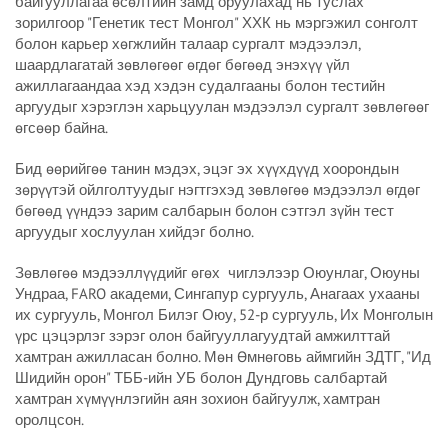
байгууллагаа өсөлтийн замд оруулахад нь туслах
зорилгоор "Генетик тест Монгол" ХХК нь мэргэжил сонголт
болон карьер хөгжлийн талаар сургалт мэдээлэл,
шаардлагатай зөвлөгөөг өгдөг бөгөөд энэхүү үйл
ажиллагаандаа хэд хэдэн судалгааны болон тестийн
аргуудыг хэрэглэн харьцуулан мэдээлэл сургалт зөвлөгөөг
өгсөөр байна.
Бид өөрийгөө танин мэдэх, эцэг эх хүүхдүүд хоорондын
зөрүүтэй ойлголтуудыг нэгтгэхэд зөвлөгөө мэдээлэл өгдөг
бөгөөд үүндээ зарим салбарын болон сэтгэл зүйн тест
аргуудыг хослуулан хийдэг болно.
Зөвлөгөө мэдээллүүдийг өгөх чиглэлээр Оюунлаг, Оюуны
Ундраа, FARO академи, Сингапур сургууль, Анагаах ухааны
их сургууль, Монгол Билэг Оюу, 52-р сургууль, Их Монголын
үрс цэцэрлэг зэрэг олон байгууллагуудтай амжилттай
хамтран ажилласан болно. Мөн Өмнөговь аймгийн ЗДТГ, "Ид
Шидийн орон" ТББ-ийн УБ болон Дундговь салбартай
хамтран хүмүүнлэгийн аян зохион байгуулж, хамтран
оролцсон.