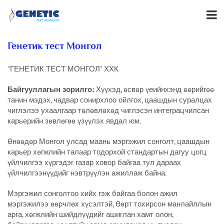
Генетик тест Монгол
"ГЕНЕТИК ТЕСТ МОНГОЛ" ХХК
Байгууллагын зорилго:
Хүүхэд, өсвөр үеийнхэнд өөрийгөө
танин мэдэх, чадвар сонирхлоо ойлгох, цаашдын суралцах
чиглэлээ ухаалгаар төлөвлөхөд чиглэсэн интеграцчилсан
карьерийн зөвлөгөө үзүүлэх явдал юм.
Өнөөдөр Монгол улсад маань мэргэжил сонголт, цаашдын
карьер хөгжлийн талаар тодорхой стандартын дагуу цогц
үйлчилгээ хүргэдэг газар ховор байгаа тул дараах
үйлчилгээнүүдийг нэвтрүүлэн ажиллаж байна.
Мэргэжил сонголтоо хийх гэж байгаа болон ажил
мэргэжилээ өөрчлөх хүсэлтэй, Өөрт тохирсон манлайллын
арга, хөгжлийн шийдлүүдийг ашиглан хамт олон,