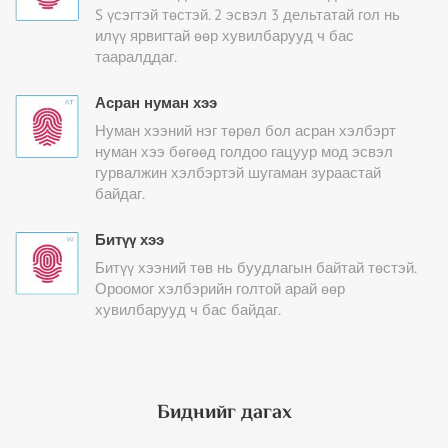
S үсэгтэй төстэй. 2 эсвэл 3 дельтатай гол нь
илүү ярвигтай өөр хувилбарууд ч бас
тааралддаг.
Асран нуман хээ
Нуман хээний нэг төрөл бол асран хэлбэрт
нуман хээ бөгөөд голдоо гацуур мод эсвэл
гурвалжин хэлбэртэй шугаман зураастай
байдаг.
Битүү хээ
Битүү хээний төв нь буудлагын байтай төстэй.
Ороомог хэлбэрийн голтой арай өөр
хувилбарууд ч бас байдаг.
Биднийг дагах